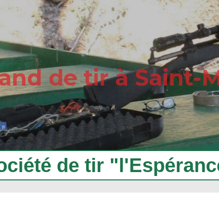
and de tir à Saint-
ociété de tir "l'Espéranc