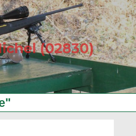
Michel (02830)
e"