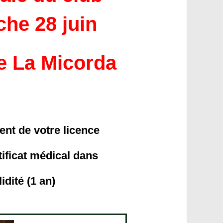
che 28 juin
e La Micorda
ment de votre licence
rtificat médical dans
idité (1 an)