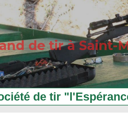
and de tir à Saint-
ociété de tir "l'Espéranc