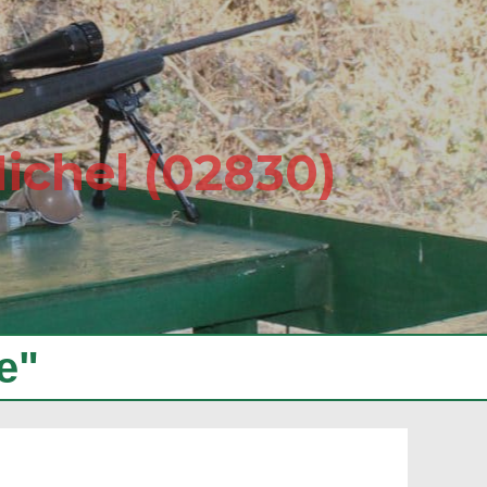
Michel (02830)
e"